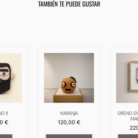
TAMBIÉN TE PUEDE GUSTAR
O II
NARANJA
SIRENO E
MA
00
€
120,00
€
22